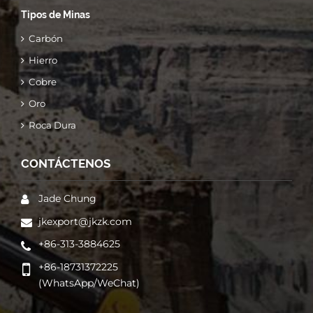
Tipos de Minas
Carbón
Hierro
Cobre
Oro
Roca Dura
CONTÁCTENOS
Jade Chung
jkexport@jkzk.com
+86-313-3884625
+86-18731372225
(WhatsApp/WeChat)