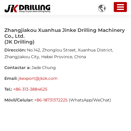

Zhangjiakou Xuanhua Jinke Drilling Machinery
Co., Ltd.
(JK Drilling)
Dirección:
No.142, Zhonglou Street, Xuanhua District,
Zhangjiakou City, Hebei Province, China
Contactar a:
Jade Chung
Email:
jkexport@jkzk.com
Tel.:
+86-313-3884625
Móvil/Celular:
+86-18731372225
(WhatsApp/WeChat)