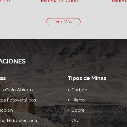
Hierro
Minería de Cobre
Minerí
Ver Más
ACIONES
ias
Tipos de Minas
 a Cielo Abierto
Carbón
os Fotovoltáicos
Hierro
ucción
Cobre
ría Hidroeléctrica
Oro