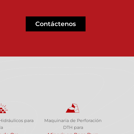
Contáctenos
idráulicos para
Maquinaria de Perforación
la
DTH para