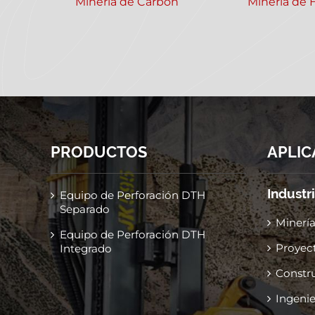
Minería de Carbón
Minería de 
PRODUCTOS
APLIC
Industr
Equipo de Perforación DTH
Separado
Minería
Equipo de Perforación DTH
Proyect
Integrado
Constr
Ingenie