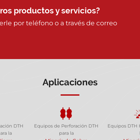
os productos y servicios?
rle por teléfono o a través de correo
Aplicaciones
ración DTH
Equipos de Perforación DTH
Equipos DTH H
ara la
para la