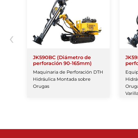
‹
JK590BC (Diámetro de
JK59
)
perforación 90-165mm)
perf
TH
Maquinaria de Perforación DTH
Equip
re
Hidráulica Montada sobre
Hidrá
Orugas
Orug
Varill