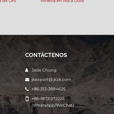
a de Oro
Minería en Roca Dura
CONTÁCTENOS
Jade Chung
jkexport@jkzk.com
+86-313-3884625
+86-18731372225
(WhatsApp/WeChat)