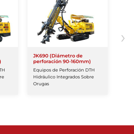
›
JK690 (Diámetro de
JK81
)
perforación 90-160mm)
perf
DTH
Equipos de Perforación DTH
Equi
re
Hidráulico Integrados Sobre
Hidr
Orugas
Orug