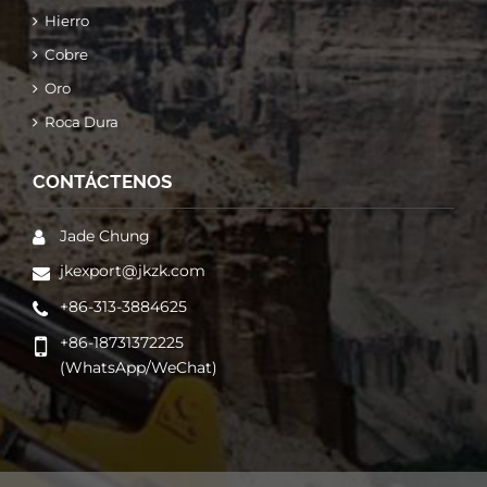
Hierro
Cobre
Oro
Roca Dura
CONTÁCTENOS
Jade Chung
jkexport@jkzk.com
+86-313-3884625
+86-18731372225
(WhatsApp/WeChat)