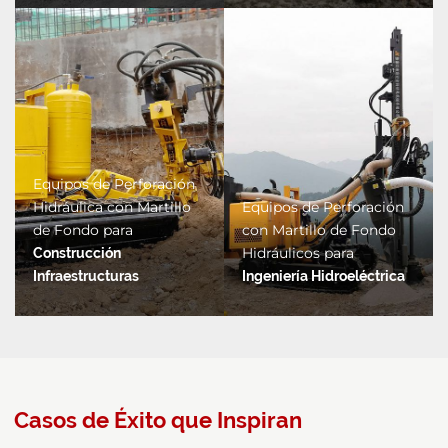
Equipos de Perforación
Hidráulica con Martillo
Equipos de Perforación
de Fondo para
con Martillo de Fondo
Hidráulicos para
Construcción
Infraestructuras
Ingeniería Hidroeléctrica
Casos de Éxito que Inspiran