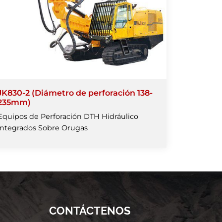
JK830-2 (Diámetro de perforación 138-
235mm)
Equipos de Perforación DTH Hidráulico
Integrados Sobre Orugas
CONTÁCTENOS