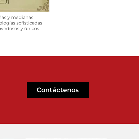
ñas y medianas
logías sofisticadas
ovedosos y únicos
Contáctenos