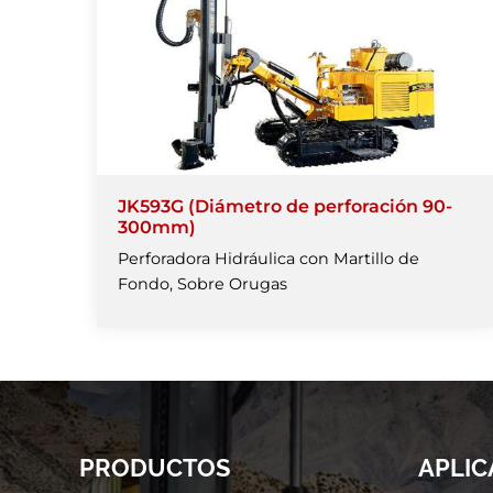
JK593G (Diámetro de perforación 90-
300mm)
Perforadora Hidráulica con Martillo de
Fondo, Sobre Orugas
PRODUCTOS
APLIC