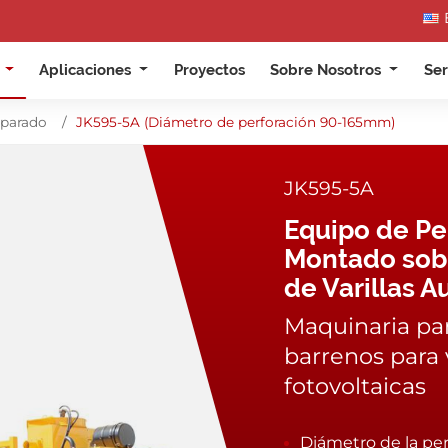
s
Aplicaciones
Proyectos
Sobre Nosotros
Ser
eparado
JK595-5A (Diámetro de perforación 90-165mm)
JK595-5A
Equipo de Pe
Montado sob
de Varillas Au
Maquinaria par
barrenos para 
fotovoltaicas
Diámetro de la pe