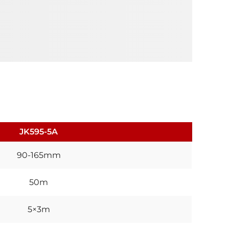
JK595-5A
90-165mm
50m
5×3m