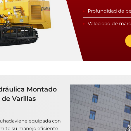
Profundidad de pe
Velocidad de marc
dráulica Montado
de Varillas
oruhadaviene equipada con
ermite su manejo eficiente