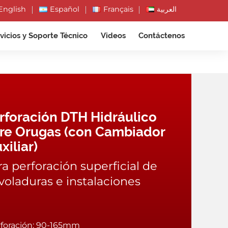
English
Español
Français
العربية
vicios y Soporte Técnico
Videos
Contáctenos
rforación DTH Hidráulico
re Orugas (con Cambiador
xiliar)
a perforación superficial de
voladuras e instalaciones
rforación: 90-165mm