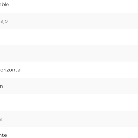
able
bajo
orizontal
ón
a
nte