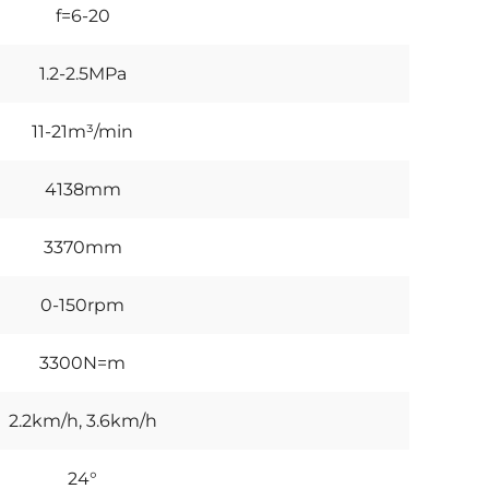
f=6-20
1.2-2.5MPa
11-21m³/min
4138mm
3370mm
0-150rpm
3300N=m
2.2km/h, 3.6km/h
24°